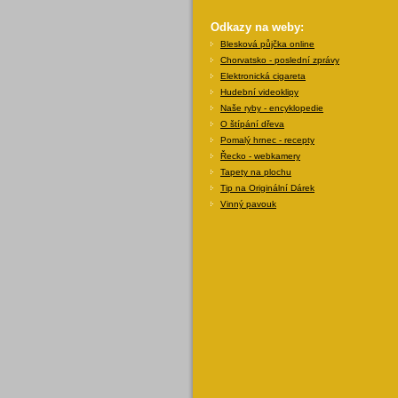
Odkazy na weby:
Blesková půjčka online
Chorvatsko - poslední zprávy
Elektronická cigareta
Hudební videoklipy
Naše ryby - encyklopedie
O štípání dřeva
Pomalý hrnec - recepty
Řecko - webkamery
Tapety na plochu
Tip na Originální Dárek
Vinný pavouk