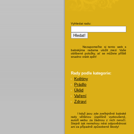
Vyhledat radu:
Nezapomeňte si tento web s
babskýma radama uložit mezi Vaše
oblíbené položky, ať se můžete příště
snadno vrátit zpět!
Rady podle kategorie:
Květiny
Prádlo
Úklid
Vaření
Zdraví
I když jsou zde zveřejněné babské
rady většinou úspěšně vyzkoušené,
autoři webu za žádnou z nich neručí.
Stejně tak nemohou nést odpovědnost
ani za případně způsobené škody!