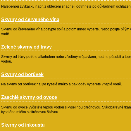
Nalepenou žvýkačku např. z oblečení snadněji odtrhnete po důkladném ochlazení
Skvrny od červeného vína
Skvrnu od červeného vína posypte solí a potom ihned vyperte. Nebo polijte bílým 
vodě.
Zelené skvrny od trávy
Skvrny od trávy potřete alkoholem nebo zředěným čpavkem, nechte působit a tepr
vodou.
Skvrny od borůvek
Na skvrny od borůvek nalijte kyselé mléko a pak oděv vyperete v teplé vodě.
Zaschlé skvrny od ovoce
Skvrnu od ovoce vyčistěte teplou vodou s kyselinou citrónovou. Stálobarevné tka
kyselého mléka s citrónovou šťávou.
Skvrny od inkoustu