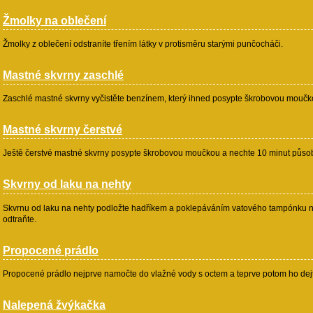
Žmolky na oblečení
Žmolky z oblečení odstraníte třením látky v protisměru starými punčocháči.
Mastné skvrny zaschlé
Zaschlé mastné skvrny vyčistěte benzínem, který ihned posypte škrobovou moučko
Mastné skvrny čerstvé
Ještě čerstvé mastné skvrny posypte škrobovou moučkou a nechte 10 minut působit
Skvrny od laku na nehty
Skvrnu od laku na nehty podložte hadříkem a poklepáváním vatového tampónku n
odtraňte.
Propocené prádlo
Propocené prádlo nejprve namočte do vlažné vody s octem a teprve potom ho dejt
Nalepená žvýkačka