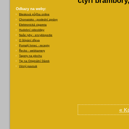
čtyři brambory,
Odkazy na weby:
Blesková půjčka online
Chorvatsko - poslední zprávy
Elektronická cigareta
Hudební videoklipy
Naše ryby - encyklopedie
O štípání dřeva
Pomalý hrnec - recepty
Řecko - webkamery
Tapety na plochu
Tip na Originální Dárek
Vinný pavouk
« K