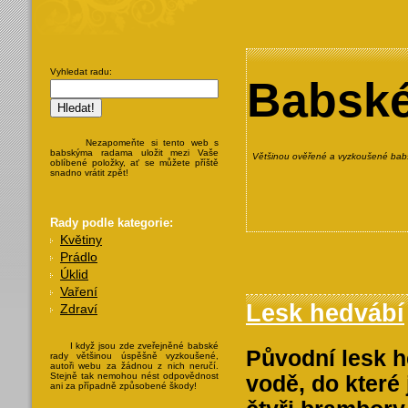
Vyhledat radu:
Babské
Nezapomeňte si tento web s
babskýma radama uložit mezi Vaše
Většinou ověřené a vyzkoušené babs
oblíbené položky, ať se můžete příště
snadno vrátit zpět!
Rady podle kategorie:
Květiny
Prádlo
Úklid
Vaření
Lesk hedvábí
Zdraví
I když jsou zde zveřejněné babské
Původní lesk h
rady většinou úspěšně vyzkoušené,
autoři webu za žádnou z nich neručí.
Stejně tak nemohou nést odpovědnost
vodě, do které
ani za případně způsobené škody!