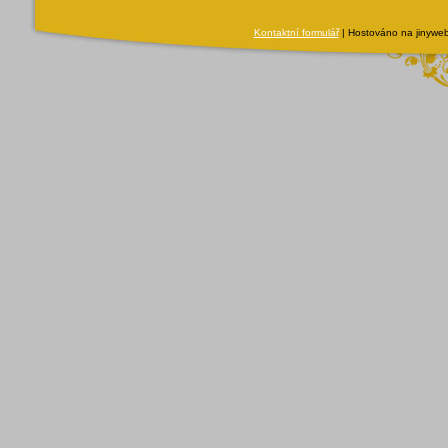
Kontaktní formulář
| Hostováno na jinyweb