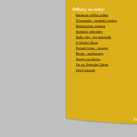
Odkazy na weby:
Blesková půjčka online
Chorvatsko - poslední zprávy
Elektronická cigareta
Hudební videoklipy
Naše ryby - encyklopedie
O štípání dřeva
Pomalý hrnec - recepty
Řecko - webkamery
Tapety na plochu
Tip na Originální Dárek
Vinný pavouk
Ko