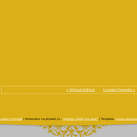
« Voňavá lednice
Loupání česneku »
ntaktní formulář
| Hostováno na jinyweb.cz -
Hledáte nějaký jiný web?
| Template:
Ivorius webdes