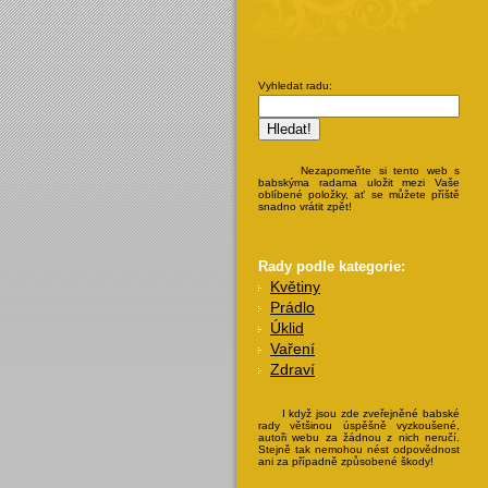
Vyhledat radu:
Nezapomeňte si tento web s
babskýma radama uložit mezi Vaše
oblíbené položky, ať se můžete příště
snadno vrátit zpět!
Rady podle kategorie:
Květiny
Prádlo
Úklid
Vaření
Zdraví
I když jsou zde zveřejněné babské
rady většinou úspěšně vyzkoušené,
autoři webu za žádnou z nich neručí.
Stejně tak nemohou nést odpovědnost
ani za případně způsobené škody!