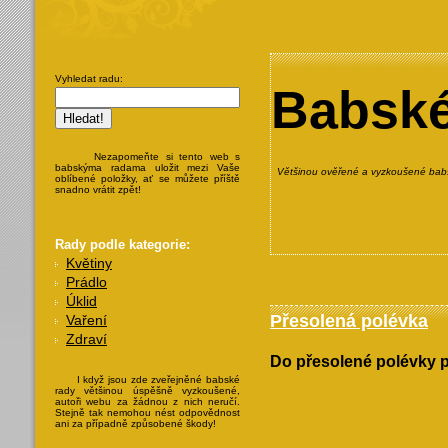
Vyhledat radu:
Babské
Nezapomeňte si tento web s
babskýma radama uložit mezi Vaše
Většinou ověřené a vyzkoušené babs
oblíbené položky, ať se můžete příště
snadno vrátit zpět!
Rady podle kategorie:
Květiny
Prádlo
Úklid
Přesolená polévka
Vaření
Zdraví
Do přesolené polévky p
I když jsou zde zveřejněné babské
rady většinou úspěšně vyzkoušené,
autoři webu za žádnou z nich neručí.
Stejně tak nemohou nést odpovědnost
ani za případně způsobené škody!