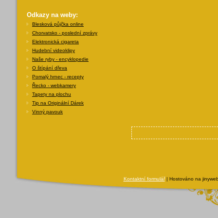
Odkazy na weby:
Blesková půjčka online
Chorvatsko - poslední zprávy
Elektronická cigareta
Hudební videoklipy
Naše ryby - encyklopedie
O štípání dřeva
Pomalý hrnec - recepty
Řecko - webkamery
Tapety na plochu
Tip na Originální Dárek
Vinný pavouk
Kontaktní formulář
| Hostováno na jinyweb