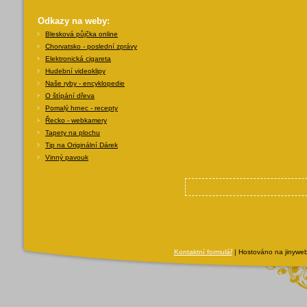
Odkazy na weby:
Blesková půjčka online
Chorvatsko - poslední zprávy
Elektronická cigareta
Hudební videoklipy
Naše ryby - encyklopedie
O štípání dřeva
Pomalý hrnec - recepty
Řecko - webkamery
Tapety na plochu
Tip na Originální Dárek
Vinný pavouk
Kontaktní formulář
| Hostováno na jinyweb