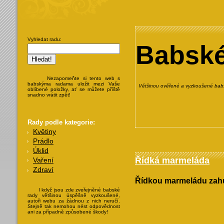
Vyhledat radu:
Babské
Nezapomeňte si tento web s
babskýma radama uložit mezi Vaše
Většinou ověřené a vyzkoušené babs
oblíbené položky, ať se můžete příště
snadno vrátit zpět!
Rady podle kategorie:
Květiny
Prádlo
Úklid
Řídká marmeláda
Vaření
Zdraví
Řídkou marmeládu zahus
I když jsou zde zveřejněné babské
rady většinou úspěšně vyzkoušené,
autoři webu za žádnou z nich neručí.
Stejně tak nemohou nést odpovědnost
ani za případně způsobené škody!