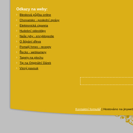
Odkazy na weby:
Blesková půjčka online
Chorvatsko - poslední zprávy
Elektronická cigareta
Hudební videoklipy
Naše ryby - encyklopedie
O štípání dřeva
Pomalý hrnec - recepty
Řecko - webkamery
Tapety na plochu
Tip na Originální Dárek
Vinný pavouk
Kontaktní formulář
| Hostováno na jinyweb