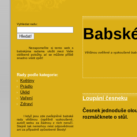
Vyhledat radu:
Babské
Nezapomeňte si tento web s
babskýma radama uložit mezi Vaše
Většinou ověřené a vyzkoušené babs
oblíbené položky, ať se můžete příště
snadno vrátit zpět!
Rady podle kategorie:
Květiny
Prádlo
Úklid
Loupání česneku
Vaření
Zdraví
Česnek jednoduše oloup
I když jsou zde zveřejněné babské
rozmáčknete o stůl.
rady většinou úspěšně vyzkoušené,
autoři webu za žádnou z nich neručí.
Stejně tak nemohou nést odpovědnost
ani za případně způsobené škody!