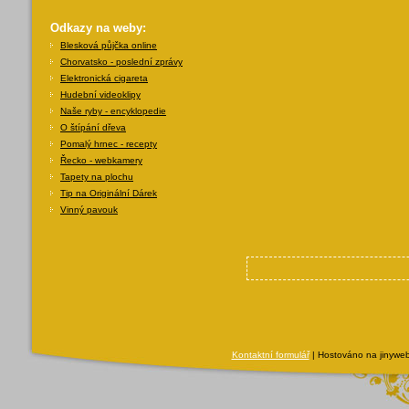
Odkazy na weby:
Blesková půjčka online
Chorvatsko - poslední zprávy
Elektronická cigareta
Hudební videoklipy
Naše ryby - encyklopedie
O štípání dřeva
Pomalý hrnec - recepty
Řecko - webkamery
Tapety na plochu
Tip na Originální Dárek
Vinný pavouk
Kontaktní formulář
| Hostováno na jinyweb