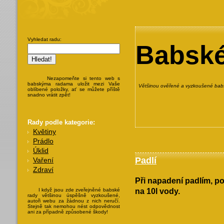
Vyhledat radu:
Babské
Nezapomeňte si tento web s
babskýma radama uložit mezi Vaše
Většinou ověřené a vyzkoušené babs
oblíbené položky, ať se můžete příště
snadno vrátit zpět!
Rady podle kategorie:
Květiny
Prádlo
Úklid
Padlí
Vaření
Zdraví
Při napadení padlím, po
I když jsou zde zveřejněné babské
na 10l vody.
rady většinou úspěšně vyzkoušené,
autoři webu za žádnou z nich neručí.
Stejně tak nemohou nést odpovědnost
ani za případně způsobené škody!