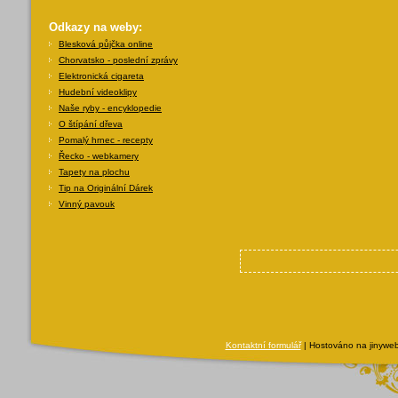
Odkazy na weby:
Blesková půjčka online
Chorvatsko - poslední zprávy
Elektronická cigareta
Hudební videoklipy
Naše ryby - encyklopedie
O štípání dřeva
Pomalý hrnec - recepty
Řecko - webkamery
Tapety na plochu
Tip na Originální Dárek
Vinný pavouk
Kontaktní formulář
| Hostováno na jinyweb