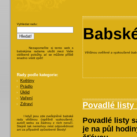
Vyhledat radu:
Babské
Nezapomeňte si tento web s
babskýma radama uložit mezi Vaše
Většinou ověřené a vyzkoušené babs
oblíbené položky, ať se můžete příště
snadno vrátit zpět!
Rady podle kategorie:
Květiny
Prádlo
Úklid
Vaření
Povadlé listy
Zdraví
I když jsou zde zveřejněné babské
Povadlé listy 
rady většinou úspěšně vyzkoušené,
autoři webu za žádnou z nich neručí.
Stejně tak nemohou nést odpovědnost
je na půl hodi
ani za případně způsobené škody!