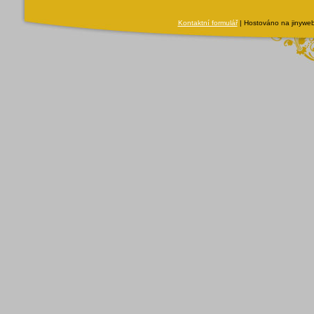
Kontaktní formulář
| Hostováno na jinyweb