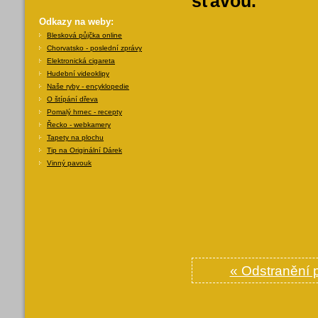
šťávou.
Odkazy na weby:
Blesková půjčka online
Chorvatsko - poslední zprávy
Elektronická cigareta
Hudební videoklipy
Naše ryby - encyklopedie
O štípání dřeva
Pomalý hrnec - recepty
Řecko - webkamery
Tapety na plochu
Tip na Originální Dárek
Vinný pavouk
« Odstranění 