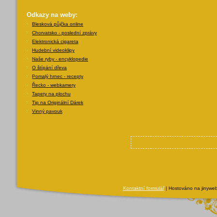
Odkazy na weby:
Blesková půjčka online
Chorvatsko - poslední zprávy
Elektronická cigareta
Hudební videoklipy
Naše ryby - encyklopedie
O štípání dřeva
Pomalý hrnec - recepty
Řecko - webkamery
Tapety na plochu
Tip na Originální Dárek
Vinný pavouk
Kontaktní formulář
| Hostováno na jinyweb