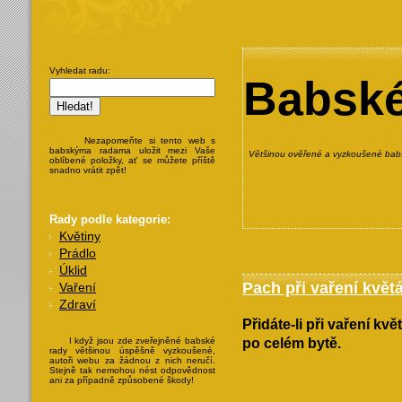
Vyhledat radu:
Babské
Nezapomeňte si tento web s
babskýma radama uložit mezi Vaše
Většinou ověřené a vyzkoušené babs
oblíbené položky, ať se můžete příště
snadno vrátit zpět!
Rady podle kategorie:
Květiny
Prádlo
Úklid
Pach při vaření květ
Vaření
Zdraví
Přidáte-li při vaření k
I když jsou zde zveřejněné babské
po celém bytě.
rady většinou úspěšně vyzkoušené,
autoři webu za žádnou z nich neručí.
Stejně tak nemohou nést odpovědnost
ani za případně způsobené škody!